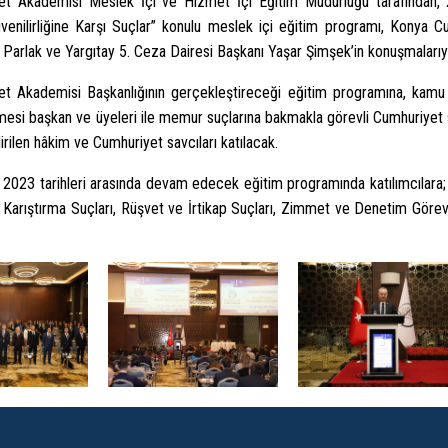
let Akademisi Meslek İçi ve Hizmet İçi Eğitim Müdürlüğü tarafından
üvenilirliğine Karşı Suçlar” konulu meslek içi eğitim programı, Konya C
Parlak ve Yargıtay 5. Ceza Dairesi Başkanı Yaşar Şimşek’in konuşmalarıyl
et Akademisi Başkanlığının gerçekleştireceği eğitim programına, kamu idar
si başkan ve üyeleri ile memur suçlarına bakmakla görevli Cumhuriyet sav
rilen hâkim ve Cumhuriyet savcıları katılacak.
2023 tarihleri arasında devam edecek eğitim programında katılımcılara;
 Karıştırma Suçları, Rüşvet ve İrtikap Suçları, Zimmet ve Denetim Görevin