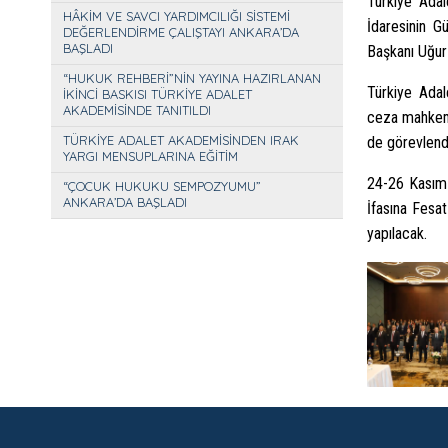
Türkiye Ada
HÂKİM VE SAVCI YARDIMCILIĞI SİSTEMİ
İdaresinin G
DEĞERLENDİRME ÇALIŞTAYI ANKARA’DA
BAŞLADI
Başkanı Uğur 
“HUKUK REHBERİ”NİN YAYINA HAZIRLANAN
Türkiye Adal
İKİNCİ BASKISI TÜRKİYE ADALET
AKADEMİSİNDE TANITILDI
ceza mahkeme
TÜRKİYE ADALET AKADEMİSİNDEN IRAK
de görevlendi
YARGI MENSUPLARINA EĞİTİM
24-26 Kasım 
“ÇOCUK HUKUKU SEMPOZYUMU”
ANKARA’DA BAŞLADI
İfasına Fesat
yapılacak.