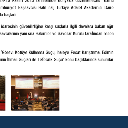
, 24-26 Kasım 2023 tarihlerinde Konya’da düzenlenecek “Kamu
umhuriyet Başsavcısı Halil İnal, Türkiye Adalet Akademisi Daire
a başladı.
esinin güvenilirliğine karşı suçlarla ilgili davalara bakan ağır
cılarının yanı sıra Hâkimler ve Savcılar Kurulu tarafından resen
 “Görevi Kötüye Kullanma Suçu, İhaleye Fesat Karıştırma, Edimin
in İhmali Suçları ile Tefecilik Suçu” konu başlıklarında sunumlar