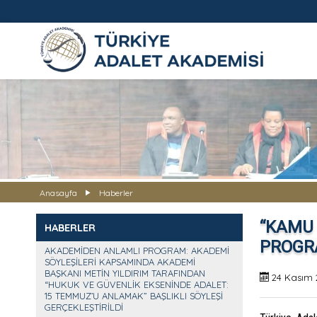
TÜRKİYE ADALET AKADEMİS
Anasayfa
Haberler
“KAMU 
HABERLER
PROGR
AKADEMİDEN ANLAMLI PROGRAM: AKADEMİ
SÖYLEŞİLERİ KAPSAMINDA AKADEMİ
BAŞKANI METİN YILDIRIM TARAFINDAN
24 Kasım 
“HUKUK VE GÜVENLİK EKSENİNDE ADALET:
15 TEMMUZ’U ANLAMAK” BAŞLIKLI SÖYLEŞİ
GERÇEKLEŞTİRİLDİ