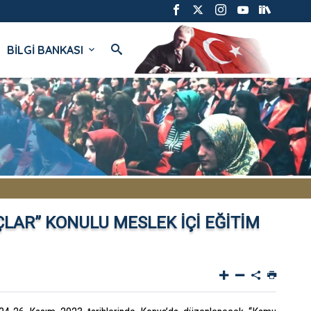
BİLGİ BANKASI
ÇLAR” KONULU MESLEK İÇİ EĞİTİM