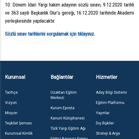
10. Dönem İdari Yargı hakim adayının sözlü sınavı, 9.12.2020 tarihli
ve 363 sayılı Başkanlık Olur’u gereği, 16.12.2020 tarihinde Akademi
yerleşkesinde yapılacaktır.
Sözlü sınav tarihlerini sorgulamak için tıklayınız.
Kurumsal
Bağlantılar
Hizmetler
Tarihçe
Uzaktan Eğitim
Aday Bilgi Sistemi
Merkezi
Vizyon
Eğitim Platformu
Kurum Eposta
Misyon
Yayınlar
Kanuni Kütüphanesi
Teşkilat Şeması
Dış İlişkiler
Türk Yargı Eğitim Ağı
Kurumsal Kimlik
Strateji & Arge
Eğitici Başvuru Formu