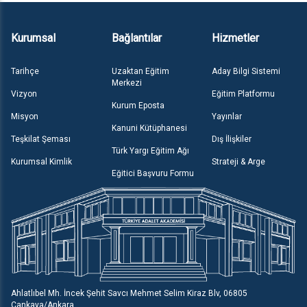
Kurumsal
Bağlantılar
Hizmetler
Tarihçe
Uzaktan Eğitim
Aday Bilgi Sistemi
Merkezi
Vizyon
Eğitim Platformu
Kurum Eposta
Misyon
Yayınlar
Kanuni Kütüphanesi
Teşkilat Şeması
Dış İlişkiler
Türk Yargı Eğitim Ağı
Kurumsal Kimlik
Strateji & Arge
Eğitici Başvuru Formu
Ahlatlıbel Mh. İncek Şehit Savcı Mehmet Selim Kiraz Blv, 06805
Çankaya/Ankara