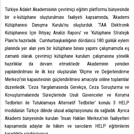
Türkiye Adalet Akademisinin çevrimiçi eğitim platformu bünyesinde
bir e-kütüphane oluşturulması faaliyeti kapsamında, ‘Akademi
Kütüphanesi Danışma Kurulu’nu oluşturduk. ‘TAA Elektronik
Kütüphanesi İçin İhtiyaç Analizi Raporu’ ve ‘Kütüphane Stratejik
Planı’nı hazırladık. Cumhurbaşkanlığının dördüncü 180 günlük eylem
planında yer alan yeni bir kütüphane binası yapımı çalışmamızla eş
zamanlı olarak çevrimiçi kütüphane kurulum çalışmasına yönelik
hazırlıklar da devam etmektedir. Akademinin yeniden
yapılandırılması ile ilk kez oluşturulan ‘Ölçme ve Değerlendirme
Merkezi’nin kapasitesinin güçlendirilmesi amacıyla online toplantılar
düzenledik. ‘Ceza Yargılamasında Gerekçe, Ceza Soruşturma ve
Kovuşturmalarında Süreçlerinde Usuli Güvenceler ve Koruma
Tedbirleri ile Tutuklamaya Alternatif Tedbirler’ konulu 3 HELP
modülünün Türkçe dilinde ulusal adaptasyonunu da sağladık. Ayrıca
Akademi bünyesinde kurulan ‘İnsan Hakları Merkezi’nin faaliyetleri
kapsamında adaylar ile hâkim ve savcıların HELP eğitimlerini
kararlılıkla sürdürüyoruz.