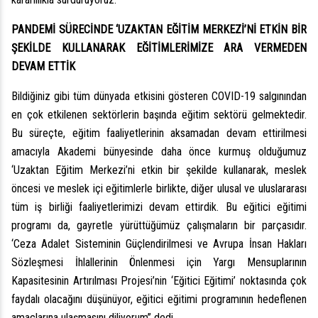
PANDEMİ SÜRECİNDE ‘UZAKTAN EĞİTİM MERKEZİ’Nİ ETKİN BİR
ŞEKİLDE KULLANARAK EĞİTİMLERİMİZE ARA VERMEDEN
DEVAM ETTİK
Bildiğiniz gibi tüm dünyada etkisini gösteren COVID-19 salgınından
en çok etkilenen sektörlerin başında eğitim sektörü gelmektedir.
Bu süreçte, eğitim faaliyetlerinin aksamadan devam ettirilmesi
amacıyla Akademi bünyesinde daha önce kurmuş olduğumuz
‘Uzaktan Eğitim Merkezi’ni etkin bir şekilde kullanarak, meslek
öncesi ve meslek içi eğitimlerle birlikte, diğer ulusal ve uluslararası
tüm iş birliği faaliyetlerimizi devam ettirdik. Bu eğitici eğitimi
programı da, gayretle yürüttüğümüz çalışmaların bir parçasıdır.
‘Ceza Adalet Sisteminin Güçlendirilmesi ve Avrupa İnsan Hakları
Sözleşmesi İhlallerinin Önlenmesi için Yargı Mensuplarının
Kapasitesinin Artırılması Projesi’nin ‘Eğitici Eğitimi’ noktasında çok
faydalı olacağını düşünüyor, eğitici eğitimi programının hedeflenen
amaçlarına ulaşmasını diliyorum” dedi.