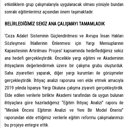
etkinliklerin grup çalışmalarıyla uygulanacak olması yönüyle bundan
sonraki eğitimlerimiz açısından önem taşımaktadır.
BELİRLEDİĞİMİZ SEKİZ ANA ÇALIŞMAYI TAMAMLADIK
‘Ceza Adalet Sisteminin Güçlendirilmesi ve Avrupa İnsan Hakları
Sözleşmesi İhlallerinin Önlenmesi için Yargı Mensuplarının
Kapasitesinin Artırılması Projesi’ kapsamında hedeflediğimiz sekiz
ana hedefi gerçekleştirdik. Öncelikle yargı eğitimi ve Akademinin
ihtiyaçlarını değerlendirmek üzere bir çalışma grubu oluşturduk.
Saha ziyaretleri yaparak, diğer yargı kurumları ile görüşmeler
gerçekleştirdik. İhtiyaç analizi raporuna veri elde etmek amacıyla
2019 yılında İspanya Yargı Okuluna çalışma ziyareti gerçekleştirdik.
Elde edilen verilerle birlikte Akademi tarafından da uygun bulunan
ihtiyaçlara göre hazırladığımız “Eğitim İhtiyaç Analizi” raporu ile
“Meslek Öncesi Eğitimin Analizi ve Yeni Bir Model Önerisi”
raporundan elde ettiğimiz verilerle eğitim reformu çalışmalarımızı
bu projeye entegre ettik.