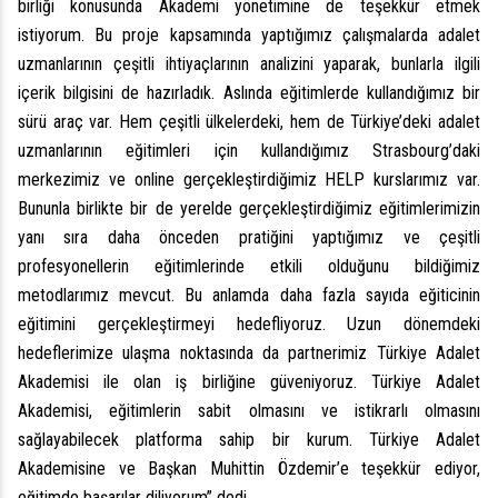
birliği konusunda Akademi yönetimine de teşekkür etmek
istiyorum. Bu proje kapsamında yaptığımız çalışmalarda adalet
uzmanlarının çeşitli ihtiyaçlarının analizini yaparak, bunlarla ilgili
içerik bilgisini de hazırladık. Aslında eğitimlerde kullandığımız bir
sürü araç var. Hem çeşitli ülkelerdeki, hem de Türkiye’deki adalet
uzmanlarının eğitimleri için kullandığımız Strasbourg’daki
merkezimiz ve online gerçekleştirdiğimiz HELP kurslarımız var.
Bununla birlikte bir de yerelde gerçekleştirdiğimiz eğitimlerimizin
yanı sıra daha önceden pratiğini yaptığımız ve çeşitli
profesyonellerin eğitimlerinde etkili olduğunu bildiğimiz
metodlarımız mevcut. Bu anlamda daha fazla sayıda eğiticinin
eğitimini gerçekleştirmeyi hedefliyoruz. Uzun dönemdeki
hedeflerimize ulaşma noktasında da partnerimiz Türkiye Adalet
Akademisi ile olan iş birliğine güveniyoruz. Türkiye Adalet
Akademisi, eğitimlerin sabit olmasını ve istikrarlı olmasını
sağlayabilecek platforma sahip bir kurum. Türkiye Adalet
Akademisine ve Başkan Muhittin Özdemir’e teşekkür ediyor,
eğitimde başarılar diliyorum” dedi.