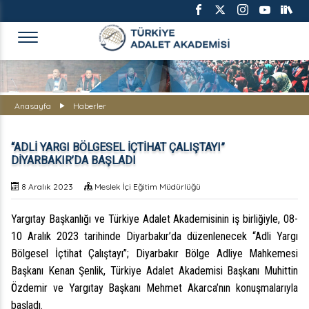
TÜRKİYE ADALET AKADEMİS
Anasayfa
Haberler
“ADLİ YARGI BÖLGESEL İÇTİHAT ÇALIŞTAYI”
DİYARBAKIR’DA BAŞLADI
8 Aralık 2023
Meslek İçi Eğitim Müdürlüğü
Yargıtay Başkanlığı ve Türkiye Adalet Akademisinin iş birliğiyle, 08-
10 Aralık 2023 tarihinde Diyarbakır’da düzenlenecek “Adli Yargı
Bölgesel İçtihat Çalıştayı”; Diyarbakır Bölge Adliye Mahkemesi
Başkanı Kenan Şenlik, Türkiye Adalet Akademisi Başkanı Muhittin
Özdemir ve Yargıtay Başkanı Mehmet Akarca’nın konuşmalarıyla
başladı.