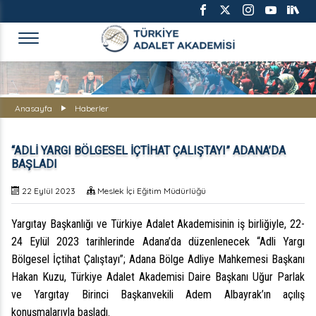
TÜRKİYE ADALET AKADEMİS
Anasayfa
Haberler
“ADLİ YARGI BÖLGESEL İÇTİHAT ÇALIŞTAYI” ADANA’DA
BAŞLADI
22 Eylül 2023
Meslek İçi Eğitim Müdürlüğü
Yargıtay Başkanlığı ve Türkiye Adalet Akademisinin iş birliğiyle, 22-
24 Eylül 2023 tarihlerinde Adana’da düzenlenecek “Adli Yargı
Bölgesel İçtihat Çalıştayı”;
Adana Bölge Adliye Mahkemesi Başkanı
Hakan Kuzu
, Türkiye Adalet Akademisi Daire Başkanı Uğur Parlak
ve Yargıtay Birinci Başkanvekili Adem Albayrak’ın açılış
konuşmalarıyla başladı.