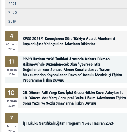
2021
2020
2019
4
KPSS 2026/1 Sonuçlarına Göre Türkiye Adalet Akademisi
Başkanlığına Yerleştirilen Adayların Dikkatine
Ağustos
2026
22-23 Haziran 2026 Tarihleri Arasında Ankara Dikmen
11
Hâkimevi’nde Düzenlenecek Olan “Çevresel Etki
Değerlendirmesi Sonucu Alınan Kararlardan ve Turizm
Haziran
2026
Mevzuatından Kaynaklanan Davalar” Konulu Meslek İçi Eğitim
Programına İlişkin Duyuru
10
28. Dönem Adli Yargı Soru İptal Grubu Hâkim-Savcı Adayları ile
18. Dönem İdari Yargı Soru İptal Grubu Hâkim Adaylarının Eğitim
Haziran
Sonu Yazılı ve Sözlü Sınavlarına İlişkin Duyuru
2026
7
İş Hukuku Sertifikalı Eğitim Programı 15-26 Haziran 2026
Mayıs
2026