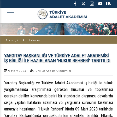
TÜRKİYE ADALET AKADEMİS
Anasayfa
Haberler
YARGITAY BAŞKANLIĞI VE TÜRKİYE ADALET AKADEMİSİ
İŞ BİRLİĞİ İLE HAZIRLANAN “HUKUK REHBERİ” TANITILDI
9 Mart 2023
Türkiye Adalet Akademisi
Yargıtay Başkanlığı ve Türkiye Adalet Akademisi iş birliği
ile hukuk
yargılamasında araştırılması gereken hususlar ve toplanması
gereken deliller konusunda belirli bir standardın oluşması, davalarda
sıkça yapılan hataların azalması ve yargılama süresinin kısalması
amacıyla hazırlanan “Hukuk Rehberi” kitabı 09 Mart 2023 tarihinde
Yargıtay Başkanlığında gerçekleştirilen etkinlikle tanıtıldı. Etkinlik,