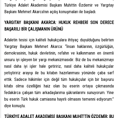
Türkiye Adalet Akademisi Başkanı Muhittin Özdemir ve Yargıtay
Başkanı Mehmet Akarca’nın açılış konuşmaları ile başladı.
YARGITAY BAŞKANI AKARCA: HUKUK REHBERİ SON DERECE
BAŞARILI BİR ÇALIŞMANIN ÜRÜNÜ
Adaletin tesisi için kaliteli hukukçulara ihtiyaç duyulduğunu belirten
Yargıtay Başkanı Mehmet Akarca: “İnsan haklarının, özgürlüğün,
demokrasinin, hukuk devletinin, refahın ve kalkınmanın en önemli
unsuru iyi işleyen bir yargı mekanizmasıdır. Biz de bu mekanizmayı
nasıl daha iyi işler hale getiririz, nasıl daha kaliteli hukukçular
yetiştiririz arayışı ile bu kitabın hazırlanması yönünde çaba sarf
ettik. Sadece hâkimler için değil tüm hukukçular için bir başvuru
kitabı olma özelliğini haiz olan bu eserin ortaya çıkmasında
fedakârca çalışan tüm arkadaşlarıma şükranlarımı sunuyorum. Yine
bu eserin Türk hukuk camiasına hayırlı olmasını temenni ediyorum.”
diye konuştu.
TÜRKİYE ADALET AKADEMİSİ BAŞKANI MUHİTTİN ÖZDEMİR: BU