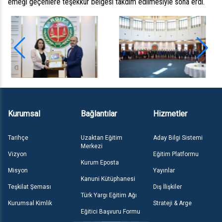
emeği geçenlere teşekkür belgesi takdim edilmesiyle sona erdi.
Kurumsal
Bağlantılar
Hizmetler
Tarihçe
Uzaktan Eğitim
Aday Bilgi Sistemi
Merkezi
Vizyon
Eğitim Platformu
Kurum Eposta
Misyon
Yayınlar
Kanuni Kütüphanesi
Teşkilat Şeması
Dış İlişkiler
Türk Yargı Eğitim Ağı
Kurumsal Kimlik
Strateji & Arge
Eğitici Başvuru Formu