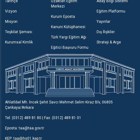
Tarihçe
Uzaktan Eğitim
Aday Bilgi Sistemi
Merkezi
Vizyon
Eğitim Platformu
Kurum Eposta
Misyon
Yayınlar
Kanuni Kütüphanesi
Teşkilat Şeması
Dış İlişkiler
Türk Yargı Eğitim Ağı
Kurumsal Kimlik
Strateji & Arge
Eğitici Başvuru Formu
Ahlatlıbel Mh. İncek Şehit Savcı Mehmet Selim Kiraz Blv, 06805
Çankaya/Ankara
Tel: (0312) 489 81 80 | Fax: (0312) 489 81 01
Eposta: taa@taa.gov.tr
KEP: taa@hs01.kep.tr