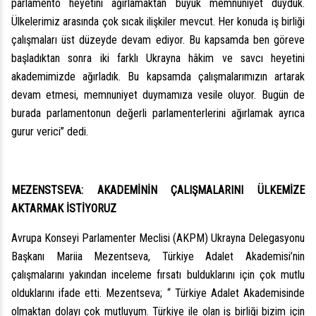
parlamento heyetini ağırlamaktan büyük memnuniyet duyduk.
Ülkelerimiz arasında çok sıcak ilişkiler mevcut. Her konuda iş birliği
çalışmaları üst düzeyde devam ediyor. Bu kapsamda ben göreve
başladıktan sonra iki farklı Ukrayna hâkim ve savcı heyetini
akademimizde ağırladık. Bu kapsamda çalışmalarımızın artarak
devam etmesi, memnuniyet duymamıza vesile oluyor. Bugün de
burada parlamentonun değerli parlamenterlerini ağırlamak ayrıca
gurur verici” dedi.
MEZENSTSEVA: AKADEMİNİN ÇALIŞMALARINI ÜLKEMİZE
AKTARMAK İSTİYORUZ
Avrupa Konseyi Parlamenter Meclisi (AKPM) Ukrayna Delegasyonu
Başkanı Mariia Mezentseva, Türkiye Adalet Akademisi’nin
çalışmalarını yakından inceleme fırsatı bulduklarını için çok mutlu
olduklarını ifade etti. Mezentseva; “ Türkiye Adalet Akademisinde
olmaktan dolayı çok mutluyum. Türkiye ile olan iş birliği bizim için