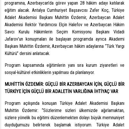
programına, Azerbaycan’da görev yapan 28 hâkim adayı katılarak
eğitim alacak. Antalya Cumhuriyet Başsavcısı Zafer Koç, Türkiye
Adalet Akademisi Başkanı Muhittin Özdemir, Azerbaycan Adalet
Akademisi Rektör Yardımcısı Elçin Halefov ve Azerbaycan Hâkim
Savcı Kurulu Hâkimlerin Seçim Komisyonu Başkanı Vidadi
Jafarov’un konuşmaları ile başlayan programda ayrıca Akademi
Başkanı Muhittin Özdemir, Azerbaycan hâkim adaylarına “Türk Yargı
Kültürü” dersini anlatacak.
Program kapsamında eğitimlerin yanı sıra kurum ziyaretleri ve
sosyal-kültürel etkinliklerin yapılması da planlanıyor.
MUHİTTİN ÖZDEMİR: GÜÇLÜ BİR AZERBAYCAN İÇİN, GÜÇLÜ BİR
TÜRKİYE İÇİN GÜÇLÜ BİR ADALETİN VARLIĞINA İHTİYAÇ VAR
Program açılışında konuşan Türkiye Adalet Akademisi Başkanı
Muhittin Özdemir: “Sözlerime sizleri ülkemizde ağırlamaktan,
sizlere yönelik bu eğitimi düzenlemekten dolayı büyük memnuniyet
duyduğumuzu belirterek başlamak istiyorum. Türkiye Adalet