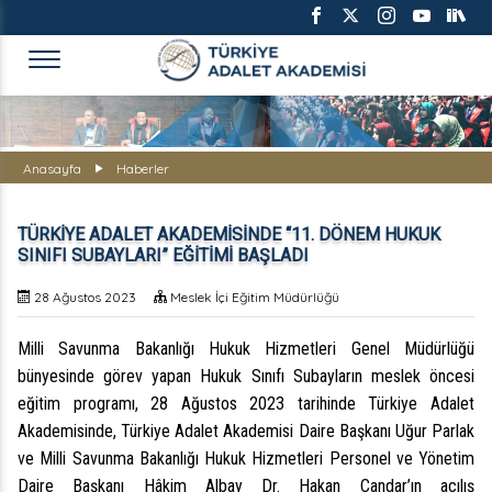
TÜRKİYE ADALET AKADEMİS
Anasayfa
Haberler
TÜRKİYE ADALET AKADEMİSİNDE “11. DÖNEM HUKUK
SINIFI SUBAYLARI” EĞİTİMİ BAŞLADI
28 Ağustos 2023
Meslek İçi Eğitim Müdürlüğü
Milli Savunma Bakanlığı Hukuk Hizmetleri Genel Müdürlüğü
bünyesinde görev yapan Hukuk Sınıfı Subayların meslek öncesi
eğitim programı, 28 Ağustos 2023 tarihinde Türkiye Adalet
Akademisinde, Türkiye Adalet Akademisi Daire Başkanı Uğur Parlak
ve Milli Savunma Bakanlığı Hukuk Hizmetleri Personel ve Yönetim
Daire Başkanı Hâkim Albay Dr. Hakan Candar’ın açılış