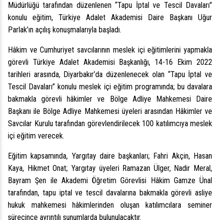
Müdürlüğü tarafından düzenlenen “Tapu İptal ve Tescil Davaları”
konulu eğitim, Türkiye Adalet Akademisi Daire Başkanı Uğur
Parlak’ın açılış konuşmalarıyla başladı.
Hâkim ve Cumhuriyet savcılarının meslek içi eğitimlerini yapmakla
görevli Türkiye Adalet Akademisi Başkanlığı, 14-16 Ekim 2022
tarihleri arasında, Diyarbakır’da düzenlenecek olan “Tapu İptal ve
Tescil Davaları” konulu meslek içi eğitim programında; bu davalara
bakmakla görevli hâkimler ve Bölge Adliye Mahkemesi Daire
Başkanı ile Bölge Adliye Mahkemesi üyeleri arasından Hâkimler ve
Savcılar Kurulu tarafından görevlendirilecek 100 katılımcıya meslek
içi eğitim verecek.
Eğitim kapsamında, Yargıtay daire başkanları; Fahri Akçin, Hasan
Kaya, Hikmet Onat; Yargıtay üyeleri Ramazan Ülger, Nadir Meral,
Bayram Şen ile Akademi Öğretim Görevlisi Hâkim Gamze Ünal
tarafından, tapu iptal ve tescil davalarına bakmakla görevli asliye
hukuk mahkemesi hâkimlerinden oluşan katılımcılara seminer
sürecince ayrıntılı sunumlarda bulunulacaktır.