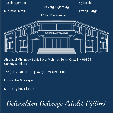
Teşkilat Şeması
Dış İlişkiler
Türk Yargı Eğitim Ağı
Kurumsal Kimlik
Strateji & Arge
Eğitici Başvuru Formu
Ahlatlıbel Mh. İncek Şehit Savcı Mehmet Selim Kiraz Blv, 06805
Çankaya/Ankara
Tel: (0312) 489 81 80 | Fax: (0312) 489 81 01
Eposta: taa@taa.gov.tr
KEP: taa@hs01.kep.tr
Gelenekten Geleceğe Adalet Eğitimi