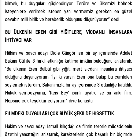
bilmek, bu duyguları güçlendiriyor. Teröre ve ülkemizi bölmek
isteyenlere verilmek istenen yani vermemiz gereken en güzel
cevabın milli birlik ve beraberlik olduğunu düşünüyorum” dedi.
BU ÜLKENİN EREN GİBİ YİĞİTLERE, VİCDANLI İNSANLARA
İHTİYACI VAR
Hâkim ve savcı adayı Dicle Güngör ise bir ay içerisinde Adalet
Bakanı Gül ile 3 farklı etkinliğe katılma imkânı bulduğunu anlatarak,
“Bu ülkenin Eren Bülbül gibi yiğit, mert vicdanlı insanlara ihtiyacı
olduğunu düşünüyorum. ‘İyi ki varsın Eren’ ona bakıp bu cümleleri
söylemek isterdim. Bakanımızla bir ay içerisinde 3 etkinliğe katıldık.
Hukuk sempozyumu, ‘Reis Bey’ isimli tiyatro ve şu anki film.
Hepsine çok teşekkür ediyorum.” diye konuştu.
FİLMDEKİ DUYGULARI ÇOK BÜYÜK ŞEKİLDE HİSSETTİK
Hâkim ve savcı adayı İsmail Kılıçdağ da filmin terörle mücadelenin
özetini yansıttığını anlatarak, karakterlerin çok başarılı bir biçimde