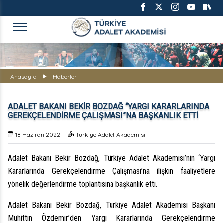
TÜRKİYE ADALET AKADEMİS
Anasayfa
Haberler
ADALET BAKANI BEKİR BOZDAĞ “YARGI KARARLARINDA
GEREKÇELENDİRME ÇALIŞMASI”NA BAŞKANLIK ETTİ
18 Haziran 2022
Türkiye Adalet Akademisi
Adalet Bakanı Bekir Bozdağ, Türkiye Adalet Akademisi’nin ‘Yargı
Kararlarında Gerekçelendirme Çalışması’na ilişkin faaliyetlere
yönelik değerlendirme toplantısına başkanlık etti.
Adalet Bakanı Bekir Bozdağ, Türkiye Adalet Akademisi Başkanı
Muhittin Özdemir’den Yargı Kararlarında Gerekçelendirme