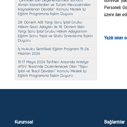
“Çevresel Etki Değerlendirmesi Sonucu
Görevde yüks
Alınan Kararlardan ve Turizm Mevzuatından
Personeli Gö
Kaynaklanan Davalar” Konulu Meslek İçi
Eğitim Programına İlişkin Duyuru
üzere ilan ed
28. Dönem Adli Yargı Soru İptal Grubu
Hâkim-Savcı Adayları ile 18. Dönem İdari
Yargı Soru İptal Grubu Hâkim Adaylarının
Eğitim Sonu Yazılı ve Sözlü Sınavlarına İlişkin
Yazılı sınav 
Duyuru
İş Hukuku Sertifikalı Eğitim Programı 15-26
Haziran 2026
15-17 Mayıs 2026 Tarihleri Arasında Antalya
ATGV Tesisi’nde Düzenlenecek Olan “Tapu
İptal ve Tescil Davaları” Konulu Meslek İçi
Eğitim Programına İlişkin Duyuru
Kurumsal
Bağlantılar