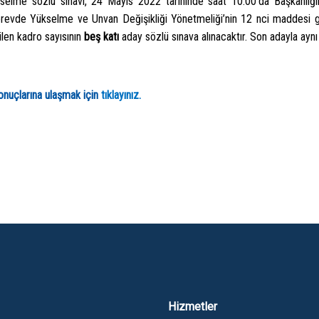
elme sözlü sınavı, 24 Mayıs 2022 tarihinde saat 10.00’da Başkanlığı
revde Yükselme ve Unvan Değişikliği Yönetmeliği’nin 12 nci maddesi 
ilen kadro sayısının
beş katı
aday sözlü sınava alınacaktır. Son adayla aynı
sonuçlarına ulaşmak için
tıklayınız.
Hizmetler