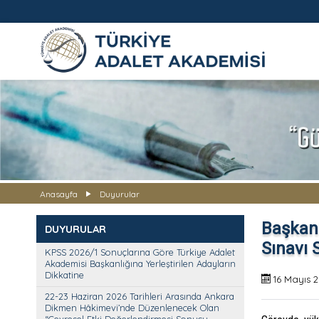
TÜRKİYE ADALET AKADEMİS
Anasayfa
Duyurular
Başkanl
DUYURULAR
Sınavı 
KPSS 2026/1 Sonuçlarına Göre Türkiye Adalet
Akademisi Başkanlığına Yerleştirilen Adayların
Dikkatine
16 Mayıs 
22-23 Haziran 2026 Tarihleri Arasında Ankara
Dikmen Hâkimevi’nde Düzenlenecek Olan