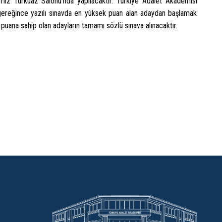
mız Turkuaz Salonu’nda yapılacaktır. Türkiye Adalet Akademisi
gereğince yazılı sınavda en yüksek puan alan adaydan başlamak
 puana sahip olan adayların tamamı sözlü sınava alınacaktır.