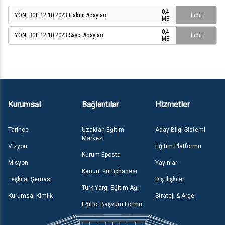
0,4
YÖNERGE 12.10.2023 Hakim Adayları
İndir
MB
0,4
YÖNERGE 12.10.2023 Savcı Adayları
İndir
MB
Kurumsal
Bağlantılar
Hizmetler
Tarihçe
Uzaktan Eğitim
Aday Bilgi Sistemi
Merkezi
Vizyon
Eğitim Platformu
Kurum Eposta
Misyon
Yayınlar
Kanuni Kütüphanesi
Teşkilat Şeması
Dış İlişkiler
Türk Yargı Eğitim Ağı
Kurumsal Kimlik
Strateji & Arge
Eğitici Başvuru Formu