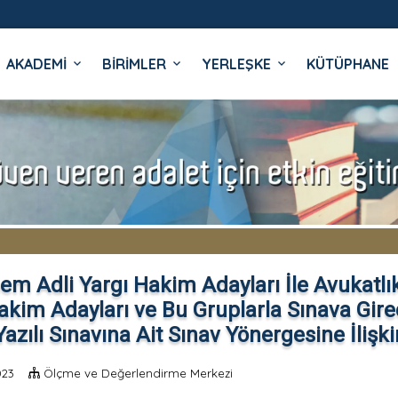
AKADEMİ
BİRİMLER
YERLEŞKE
KÜTÜPHANE
İ
em Adli Yargı Hakim Adayları İle Avukat
akim Adayları ve Bu Gruplarla Sınava Gir
 Yazılı Sınavına Ait Sınav Yönergesine İliş
023
Ölçme ve Değerlendirme Merkezi