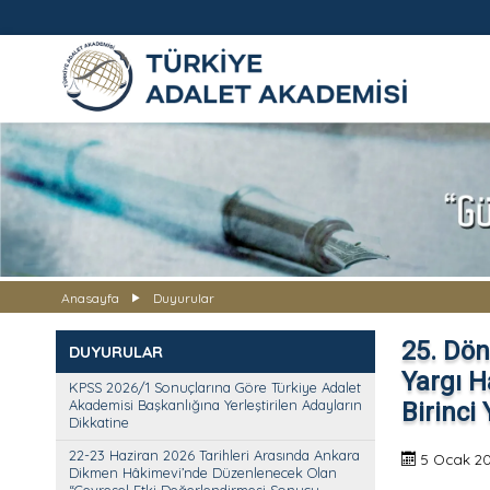
TÜRKİYE ADALET AKADEMİS
Anasayfa
Duyurular
25. Dön
DUYURULAR
Yargı H
KPSS 2026/1 Sonuçlarına Göre Türkiye Adalet
Akademisi Başkanlığına Yerleştirilen Adayların
Birinci
Dikkatine
22-23 Haziran 2026 Tarihleri Arasında Ankara
5 Ocak 2
Dikmen Hâkimevi’nde Düzenlenecek Olan