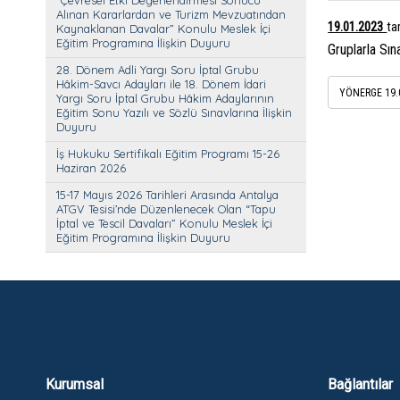
“Çevresel Etki Değerlendirmesi Sonucu
Alınan Kararlardan ve Turizm Mevzuatından
19.01.2023
ta
Kaynaklanan Davalar” Konulu Meslek İçi
Eğitim Programına İlişkin Duyuru
Gruplarla Sı
28. Dönem Adli Yargı Soru İptal Grubu
Hâkim-Savcı Adayları ile 18. Dönem İdari
YÖNERGE 19.0
Yargı Soru İptal Grubu Hâkim Adaylarının
Eğitim Sonu Yazılı ve Sözlü Sınavlarına İlişkin
Duyuru
İş Hukuku Sertifikalı Eğitim Programı 15-26
Haziran 2026
15-17 Mayıs 2026 Tarihleri Arasında Antalya
ATGV Tesisi’nde Düzenlenecek Olan “Tapu
İptal ve Tescil Davaları” Konulu Meslek İçi
Eğitim Programına İlişkin Duyuru
Kurumsal
Bağlantılar