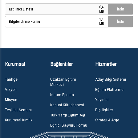
0,4
Katılımcı Listesi
İndir
MB
1,4
Bilgilendirme Formu
İndir
MB
Kurumsal
Bağlantılar
Hizmetler
Tarihçe
Uzaktan Eğitim
Aday Bilgi Sistemi
Merkezi
Vizyon
Eğitim Platformu
Kurum Eposta
Misyon
Yayınlar
Kanuni Kütüphanesi
Teşkilat Şeması
Dış İlişkiler
Türk Yargı Eğitim Ağı
Kurumsal Kimlik
Strateji & Arge
Eğitici Başvuru Formu