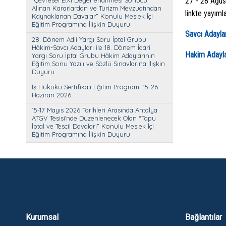
“Çevresel Etki Değerlendirmesi Sonucu
27 - 28 Ağust
Alınan Kararlardan ve Turizm Mevzuatından
linkte yayıml
Kaynaklanan Davalar” Konulu Meslek İçi
Eğitim Programına İlişkin Duyuru
Savcı Adayla
28. Dönem Adli Yargı Soru İptal Grubu
Hâkim-Savcı Adayları ile 18. Dönem İdari
Hakim Adayla
Yargı Soru İptal Grubu Hâkim Adaylarının
Eğitim Sonu Yazılı ve Sözlü Sınavlarına İlişkin
Duyuru
İş Hukuku Sertifikalı Eğitim Programı 15-26
Haziran 2026
15-17 Mayıs 2026 Tarihleri Arasında Antalya
ATGV Tesisi’nde Düzenlenecek Olan “Tapu
İptal ve Tescil Davaları” Konulu Meslek İçi
Eğitim Programına İlişkin Duyuru
Kurumsal
Bağlantılar