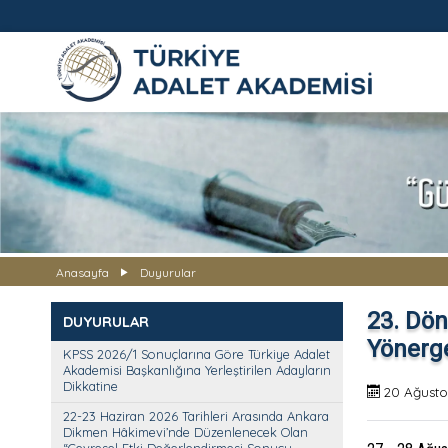
TÜRKİYE ADALET AKADEMİS
Anasayfa
Duyurular
23. Dön
DUYURULAR
Yönerge
KPSS 2026/1 Sonuçlarına Göre Türkiye Adalet
Akademisi Başkanlığına Yerleştirilen Adayların
Dikkatine
20 Ağusto
22-23 Haziran 2026 Tarihleri Arasında Ankara
Dikmen Hâkimevi’nde Düzenlenecek Olan