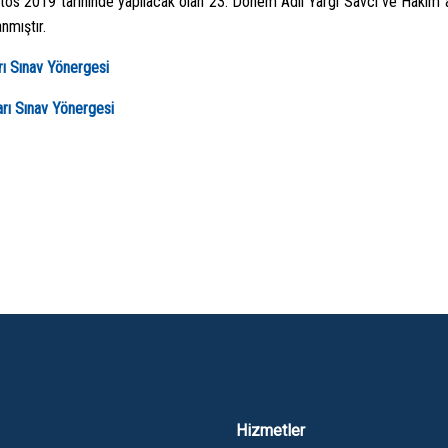
os 2019 tarihinde yapılacak olan 23. Dönem Adli Yargı Savcı ve Hâkim adayl
anmıştır.
rı Sınav Yönergesi
rı Sınav Yönergesi
Hizmetler