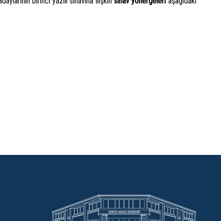
arının birinci yazılı sınavına ilişkin
sınav yönergeleri
aşağıdaki