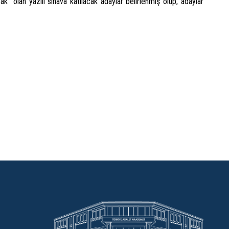
k olan yazılı sınava katılacak adaylar belirlenmiş olup, adaylar