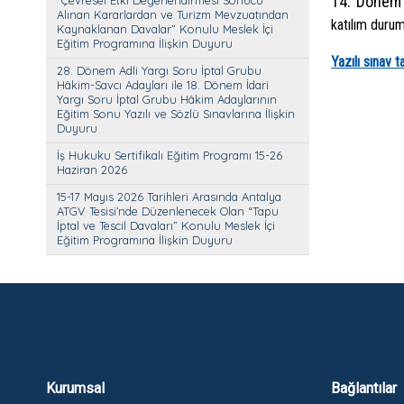
14. Dönem 
“Çevresel Etki Değerlendirmesi Sonucu
Alınan Kararlardan ve Turizm Mevzuatından
katılım durum
Kaynaklanan Davalar” Konulu Meslek İçi
Eğitim Programına İlişkin Duyuru
Yazılı sınav t
28. Dönem Adli Yargı Soru İptal Grubu
Hâkim-Savcı Adayları ile 18. Dönem İdari
Yargı Soru İptal Grubu Hâkim Adaylarının
Eğitim Sonu Yazılı ve Sözlü Sınavlarına İlişkin
Duyuru
İş Hukuku Sertifikalı Eğitim Programı 15-26
Haziran 2026
15-17 Mayıs 2026 Tarihleri Arasında Antalya
ATGV Tesisi’nde Düzenlenecek Olan “Tapu
İptal ve Tescil Davaları” Konulu Meslek İçi
Eğitim Programına İlişkin Duyuru
Kurumsal
Bağlantılar