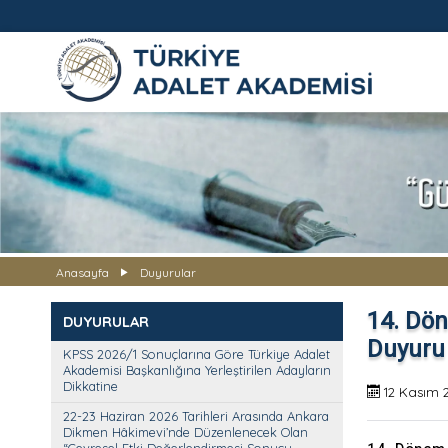
TÜRKİYE ADALET AKADEMİS
Anasayfa
Duyurular
14. Dön
DUYURULAR
Duyuru
KPSS 2026/1 Sonuçlarına Göre Türkiye Adalet
Akademisi Başkanlığına Yerleştirilen Adayların
Dikkatine
12 Kasım 
22-23 Haziran 2026 Tarihleri Arasında Ankara
Dikmen Hâkimevi’nde Düzenlenecek Olan