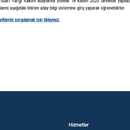
İdari Yargı hâkim
adaylarına yönelik 18 Kasım 2020 tarihinde yapılaca
larını aşağıdaki linkten aday bilgi sistemine giriş yaparak öğrenebilirler.
arihlerini sorgulamak için tıklayınız.
Hizmetler