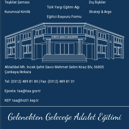
Teşkilat Şeması
Dış İlişkiler
Türk Yargı Eğitim Ağı
Kurumsal Kimlik
Strateji & Arge
Eğitici Başvuru Formu
Ahlatlıbel Mh. İncek Şehit Savcı Mehmet Selim Kiraz Blv, 06805
Çankaya/Ankara
Tel: (0312) 489 81 80 | Fax: (0312) 489 81 01
Eposta: taa@taa.gov.tr
KEP: taa@hs01.kep.tr
Gelenekten Geleceğe Adalet Eğitimi