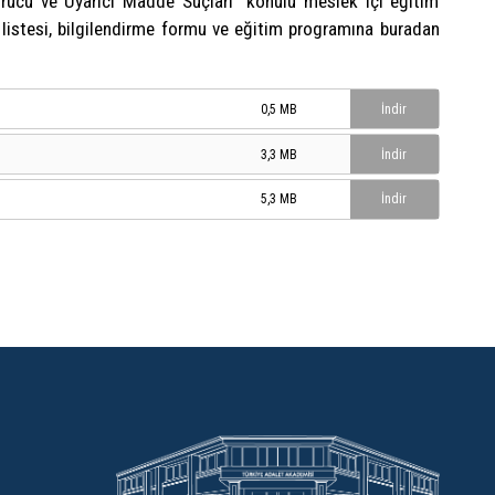
rucu ve Uyarıcı Madde Suçları” konulu meslek içi eğitim
ı listesi, bilgilendirme formu ve eğitim programına buradan
0,5 MB
İndir
3,3 MB
İndir
5,3 MB
İndir