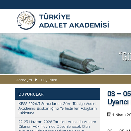
TÜRKİYE ADALET AKADEMİS
Anasayfa
Duyurular
03 – 05
DUYURULAR
Uyarıcı
KPSS 2026/1 Sonuçlarına Göre Türkiye Adalet
Akademisi Başkanlığına Yerleştirilen Adayların
Dikkatine
4 Nisan 2
22-23 Haziran 2026 Tarihleri Arasında Ankara
Dikmen Hâkimevi’nde Düzenlenecek Olan