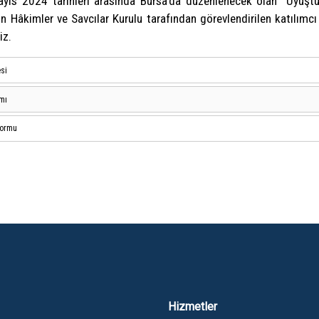
ıs 2024 tarihleri arasında Bursa’da düzenlenecek olan “Uyuştu
in Hâkimler ve Savcılar Kurulu tarafından görevlendirilen katılımc
iz.
esi
mı
Formu
Hizmetler