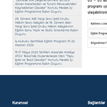
03 – 05 May
“Çevresel Etki Değerlendirmesi Sonucu
Alınan Kararlardan ve Turizm Mevzuatından
programı iç
Kaynaklanan Davalar” Konulu Meslek İçi
Eğitim Programına İlişkin Duyuru
ulaşabilirsin
28. Dönem Adli Yargı Soru İptal Grubu
Hâkim-Savcı Adayları ile 18. Dönem İdari
Katılımcı List
Yargı Soru İptal Grubu Hâkim Adaylarının
Eğitim Sonu Yazılı ve Sözlü Sınavlarına İlişkin
Eğitim Progra
Duyuru
İş Hukuku Sertifikalı Eğitim Programı 15-26
Bilgindirme 
Haziran 2026
15-17 Mayıs 2026 Tarihleri Arasında Antalya
ATGV Tesisi’nde Düzenlenecek Olan “Tapu
İptal ve Tescil Davaları” Konulu Meslek İçi
Eğitim Programına İlişkin Duyuru
Kurumsal
Bağlantılar