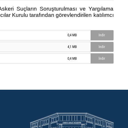
skeri Suçların Soruşturulması ve Yargılama
ılar Kurulu tarafından görevlendirilen katılımcı
0,4 MB
İndir
4,1 MB
İndir
0,4 MB
İndir