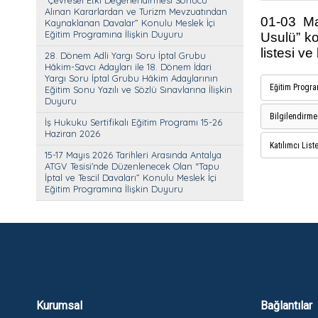
“Çevresel Etki Değerlendirmesi Sonucu
Alınan Kararlardan ve Turizm Mevzuatından
01-03 Ma
Kaynaklanan Davalar” Konulu Meslek İçi
Eğitim Programına İlişkin Duyuru
Usulü” ko
listesi v
28. Dönem Adli Yargı Soru İptal Grubu
Hâkim-Savcı Adayları ile 18. Dönem İdari
Yargı Soru İptal Grubu Hâkim Adaylarının
Eğitim Progra
Eğitim Sonu Yazılı ve Sözlü Sınavlarına İlişkin
Duyuru
Bilgilendirm
İş Hukuku Sertifikalı Eğitim Programı 15-26
Haziran 2026
Katılımcı List
15-17 Mayıs 2026 Tarihleri Arasında Antalya
ATGV Tesisi’nde Düzenlenecek Olan “Tapu
İptal ve Tescil Davaları” Konulu Meslek İçi
Eğitim Programına İlişkin Duyuru
Kurumsal
Bağlantılar