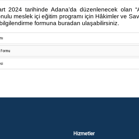
rt 2024 tarihinde Adana’da düzenlenecek olan “A
nulu meslek içi eğitim programı için Hâkimler ve Savc
e bilgilendirme formuna buradan ulaşabilirsiniz.
mı
e Formu
esi
Hizmetler