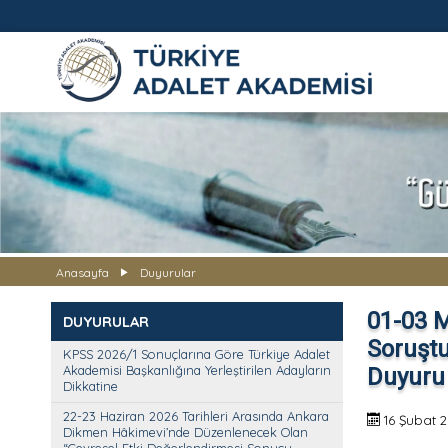
TÜRKİYE ADALET AKADEMİS
Anasayfa
Duyurular
01-03 M
DUYURULAR
Soruştu
KPSS 2026/1 Sonuçlarına Göre Türkiye Adalet
Akademisi Başkanlığına Yerleştirilen Adayların
Duyuru
Dikkatine
22-23 Haziran 2026 Tarihleri Arasında Ankara
16 Şubat 
Dikmen Hâkimevi’nde Düzenlenecek Olan